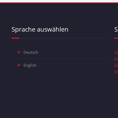
Sprache auswählen
S
Deutsch
Ü
K
D
English
I